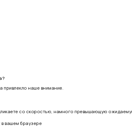
а?
а привлекло наше внимание.
 кликаете со скоростью, намного превышающую ожидаему
t в вашем браузере