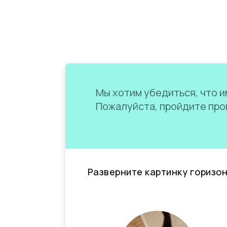
Мы хотим убедиться, что им
Пожалуйста, пройдите пров
Разверните картинку горизо