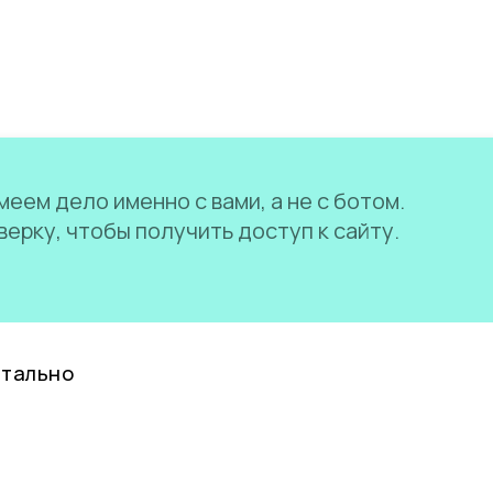
еем дело именно с вами, а не с ботом.
ерку, чтобы получить доступ к сайту.
нтально