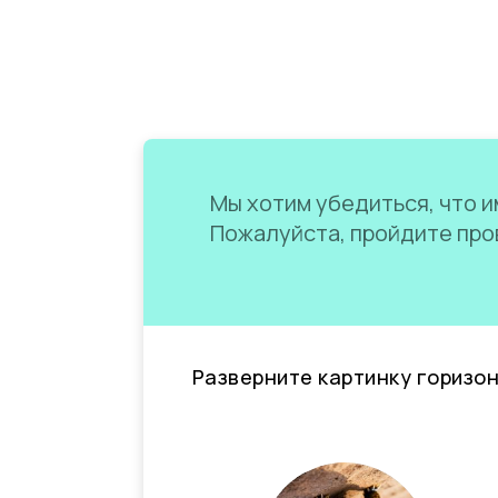
Мы хотим убедиться, что им
Пожалуйста, пройдите пров
Разверните картинку горизо