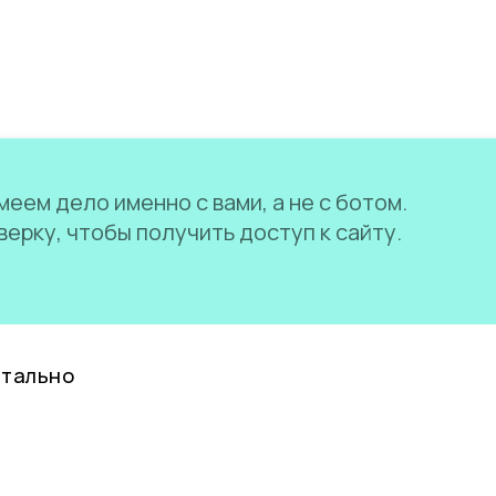
еем дело именно с вами, а не с ботом.
ерку, чтобы получить доступ к сайту.
нтально