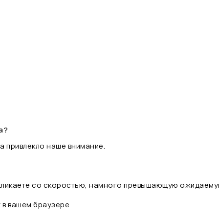
а?
а привлекло наше внимание.
 кликаете со скоростью, намного превышающую ожидаему
t в вашем браузере