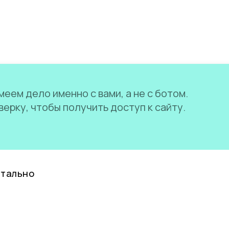
еем дело именно с вами, а не с ботом.
ерку, чтобы получить доступ к сайту.
нтально