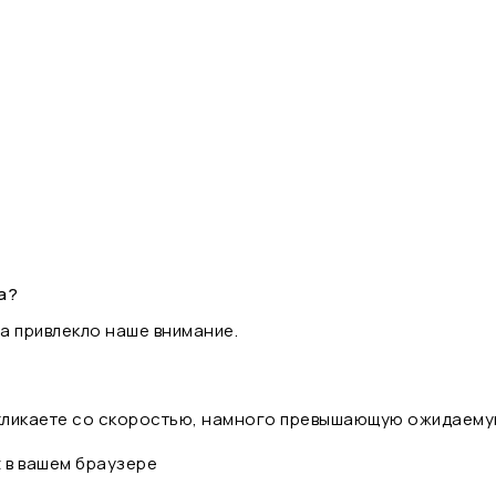
а?
а привлекло наше внимание.
 кликаете со скоростью, намного превышающую ожидаему
t в вашем браузере