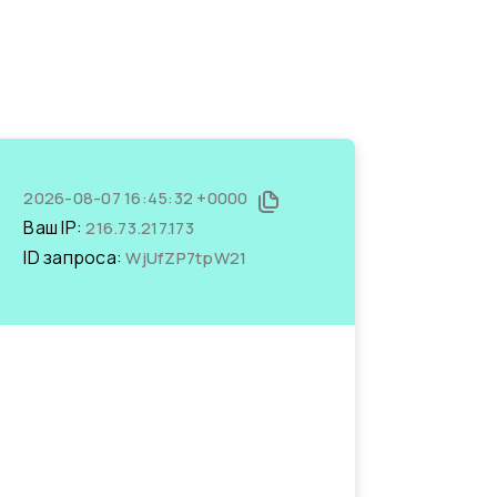
2026-08-07 16:45:32 +0000
Ваш IP:
216.73.217.173
ID запроса:
WjUfZP7tpW21