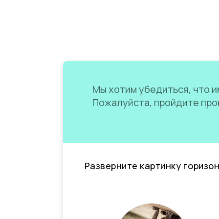
Мы хотим убедиться, что им
Пожалуйста, пройдите пров
Разверните картинку горизо