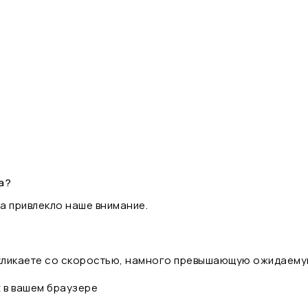
а?
а привлекло наше внимание.
 кликаете со скоростью, намного превышающую ожидаему
t в вашем браузере