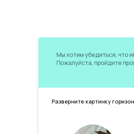
Мы хотим убедиться, что им
Пожалуйста, пройдите пров
Разверните картинку горизо