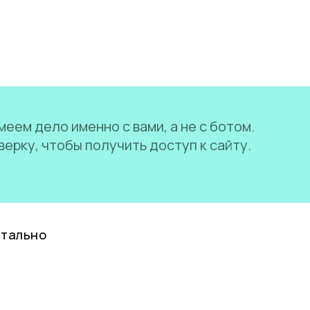
еем дело именно с вами, а не с ботом.
ерку, чтобы получить доступ к сайту.
нтально