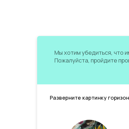
Мы хотим убедиться, что им
Пожалуйста, пройдите пров
Разверните картинку горизо