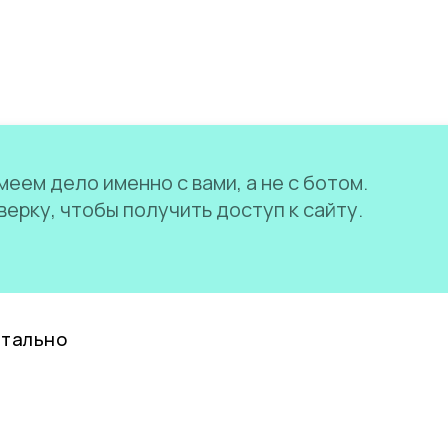
еем дело именно с вами, а не с ботом.
ерку, чтобы получить доступ к сайту.
нтально