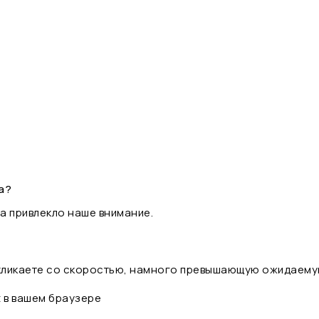
а?
а привлекло наше внимание.
 кликаете со скоростью, намного превышающую ожидаему
t в вашем браузере