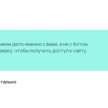
еем дело именно с вами, а не с ботом.
ерку, чтобы получить доступ к сайту.
нтально