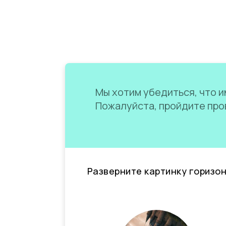
Мы хотим убедиться, что им
Пожалуйста, пройдите пров
Разверните картинку горизо