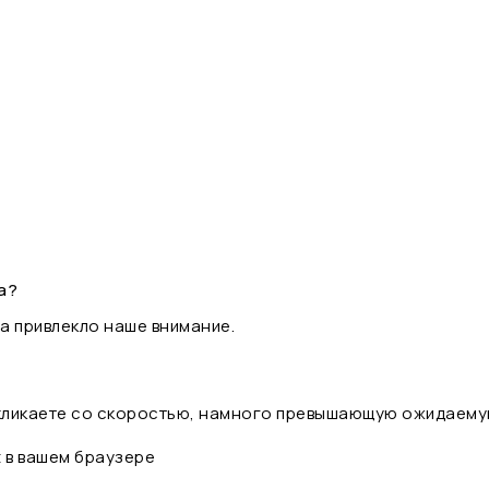
а?
а привлекло наше внимание.
 кликаете со скоростью, намного превышающую ожидаему
t в вашем браузере