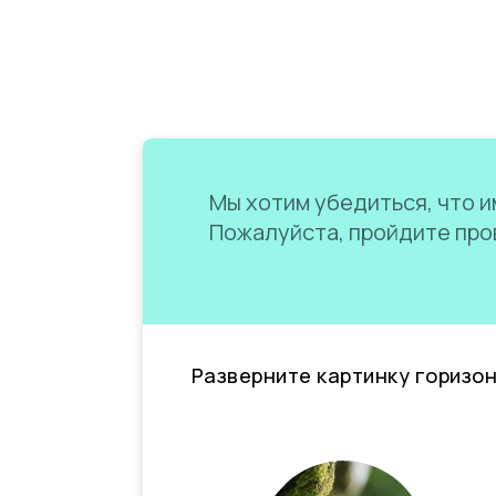
Мы хотим убедиться, что им
Пожалуйста, пройдите пров
Разверните картинку горизо