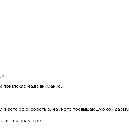
а?
а привлекло наше внимание.
 кликаете со скоростью, намного превышающую ожидаему
t в вашем браузере