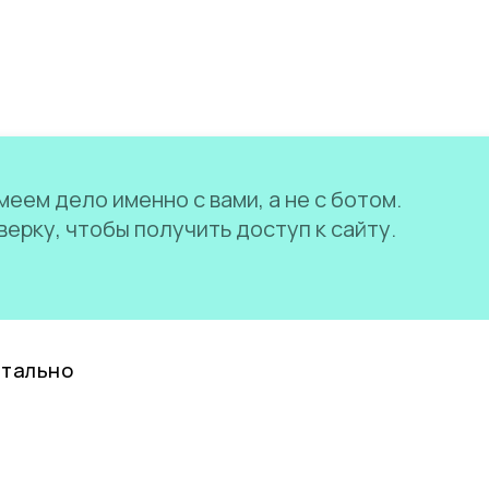
еем дело именно с вами, а не с ботом.
ерку, чтобы получить доступ к сайту.
нтально