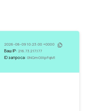
2026-08-09 10:23:00 +0000
Ваш IP:
216.73.217.177
ID запроса:
0NQmGlXpFqM1