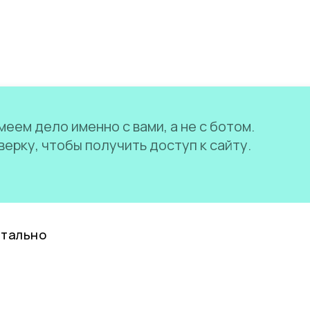
еем дело именно с вами, а не с ботом.
ерку, чтобы получить доступ к сайту.
нтально