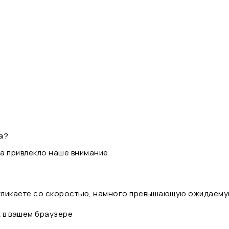
а?
а привлекло наше внимание.
 кликаете со скоростью, намного превышающую ожидаему
t в вашем браузере