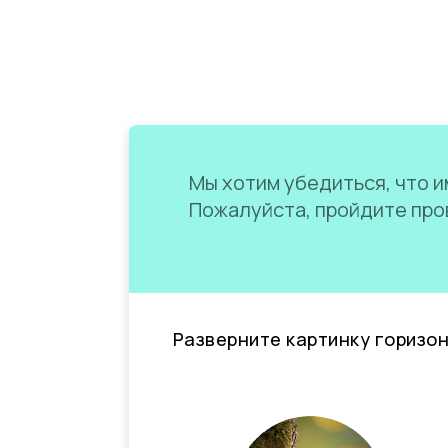
Мы хотим убедиться, что им
Пожалуйста, пройдите пров
Разверните картинку горизо