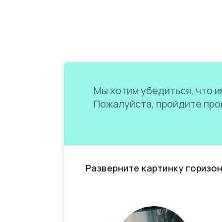
Мы хотим убедиться, что им
Пожалуйста, пройдите пров
Разверните картинку горизо