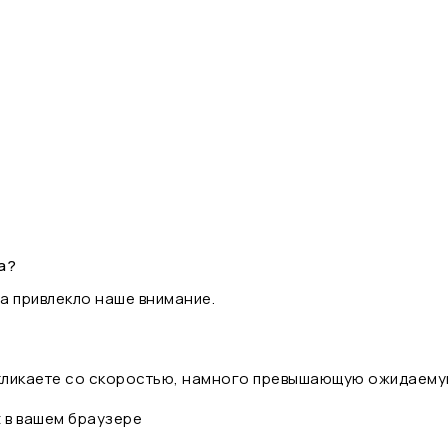
а?
а привлекло наше внимание.
 кликаете со скоростью, намного превышающую ожидаему
t в вашем браузере