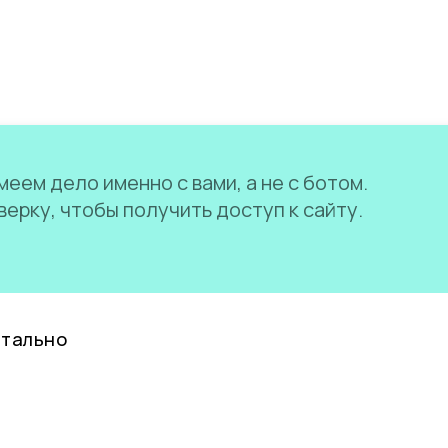
еем дело именно с вами, а не с ботом.
ерку, чтобы получить доступ к сайту.
нтально