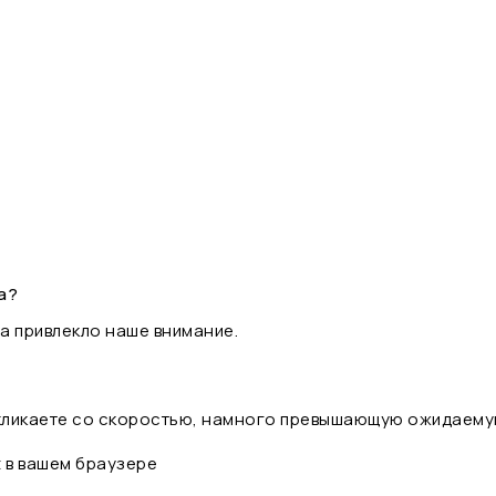
а?
а привлекло наше внимание.
 кликаете со скоростью, намного превышающую ожидаему
t в вашем браузере