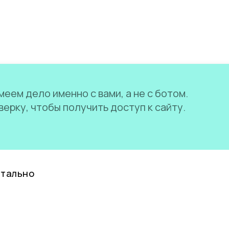
еем дело именно с вами, а не с ботом.
ерку, чтобы получить доступ к сайту.
нтально