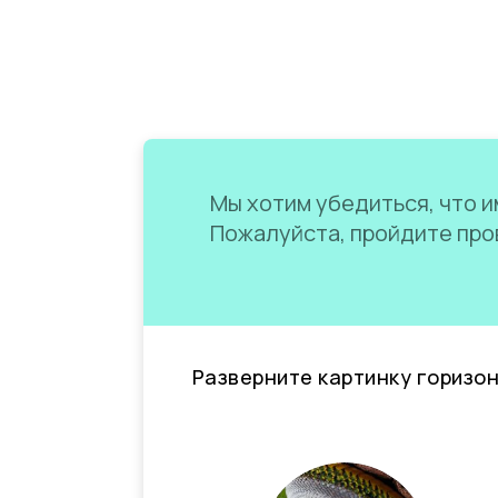
Мы хотим убедиться, что им
Пожалуйста, пройдите пров
Разверните картинку горизо