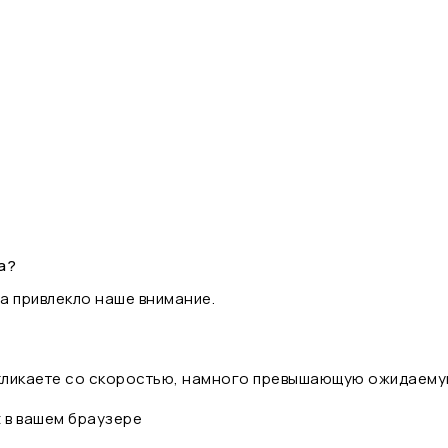
а?
а привлекло наше внимание.
 кликаете со скоростью, намного превышающую ожидаему
t в вашем браузере