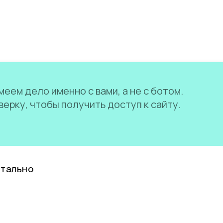
еем дело именно с вами, а не с ботом.
ерку, чтобы получить доступ к сайту.
нтально