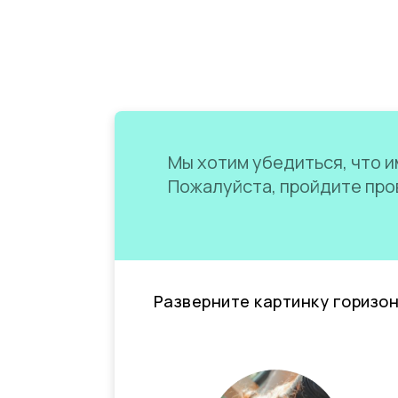
Мы хотим убедиться, что им
Пожалуйста, пройдите пров
Разверните картинку горизо