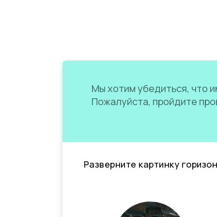
Мы хотим убедиться, что им
Пожалуйста, пройдите пров
Разверните картинку горизо