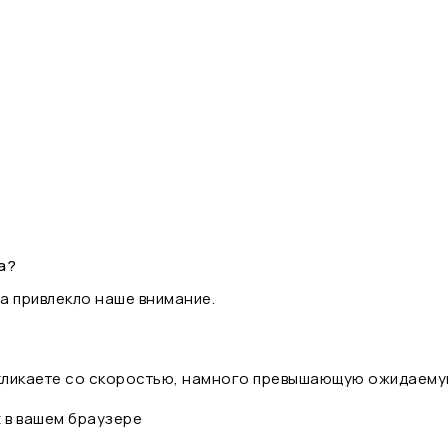
а?
а привлекло наше внимание.
 кликаете со скоростью, намного превышающую ожидаему
t в вашем браузере