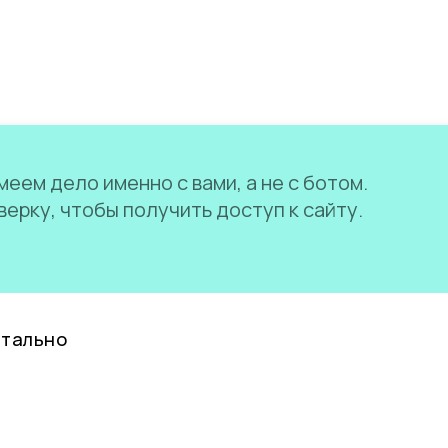
еем дело именно с вами, а не с ботом.
ерку, чтобы получить доступ к сайту.
нтально