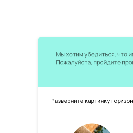
Мы хотим убедиться, что им
Пожалуйста, пройдите пров
Разверните картинку горизо