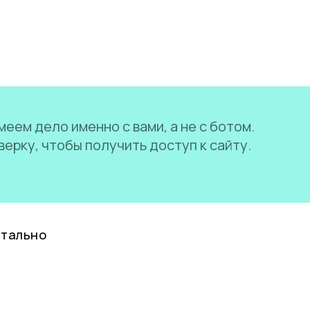
еем дело именно с вами, а не с ботом.
ерку, чтобы получить доступ к сайту.
нтально