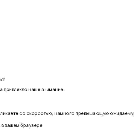
а?
а привлекло наше внимание.
 кликаете со скоростью, намного превышающую ожидаему
t в вашем браузере