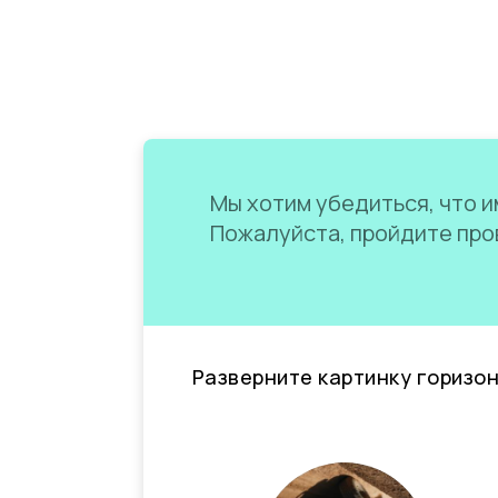
Мы хотим убедиться, что им
Пожалуйста, пройдите пров
Разверните картинку горизо