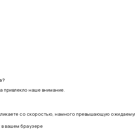
а?
а привлекло наше внимание.
 кликаете со скоростью, намного превышающую ожидаему
t в вашем браузере