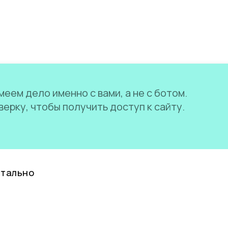
еем дело именно с вами, а не с ботом.
ерку, чтобы получить доступ к сайту.
нтально