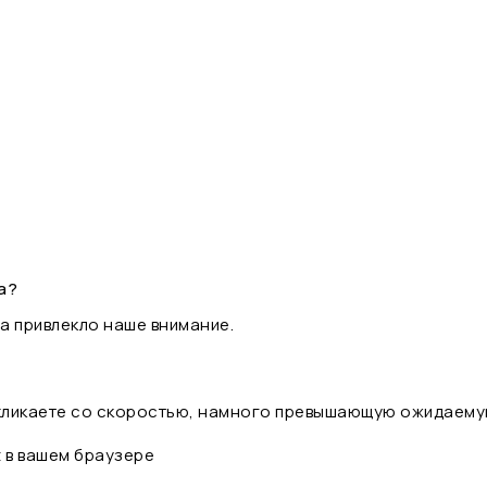
а?
а привлекло наше внимание.
 кликаете со скоростью, намного превышающую ожидаему
t в вашем браузере