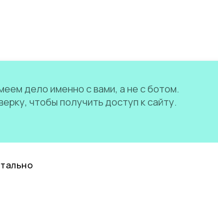
еем дело именно с вами, а не с ботом.
ерку, чтобы получить доступ к сайту.
нтально