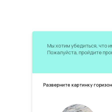
Мы хотим убедиться, что им
Пожалуйста, пройдите пров
Разверните картинку горизо