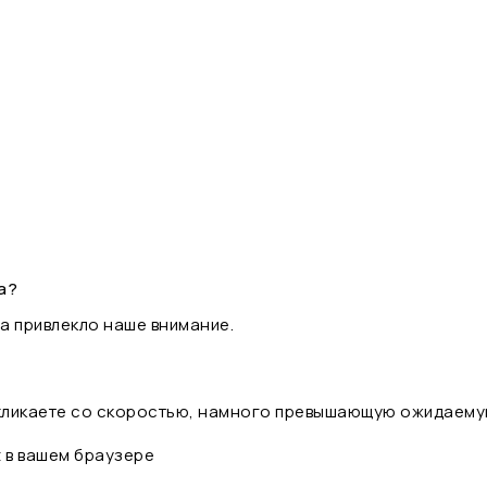
а?
а привлекло наше внимание.
 кликаете со скоростью, намного превышающую ожидаему
t в вашем браузере