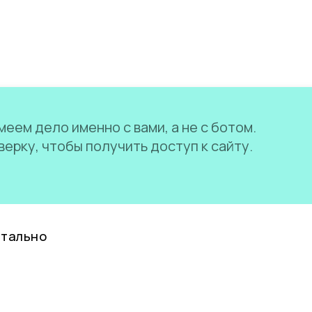
еем дело именно с вами, а не с ботом.
ерку, чтобы получить доступ к сайту.
нтально