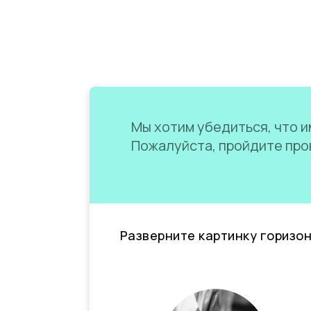
Мы хотим убедиться, что им
Пожалуйста, пройдите пров
Разверните картинку горизо