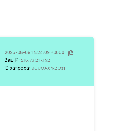
2026-08-09 14:24:09 +0000
Ваш IP:
216.73.217.152
ID запроса:
9OUOAX7kZOs1