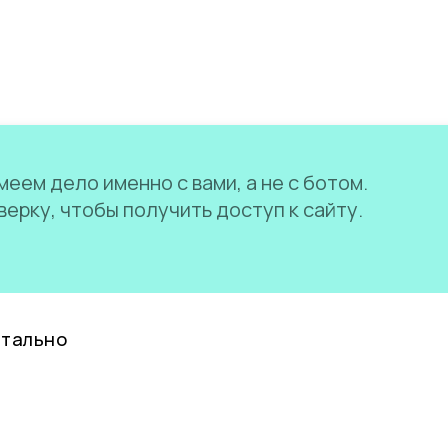
еем дело именно с вами, а не с ботом.
ерку, чтобы получить доступ к сайту.
нтально