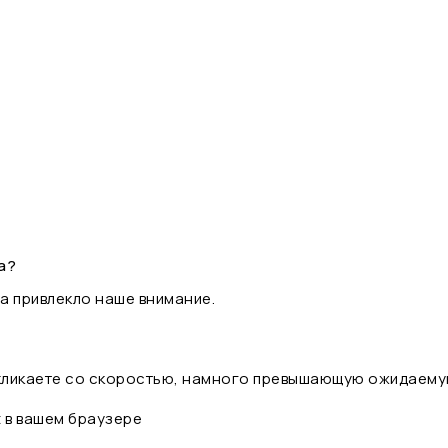
а?
а привлекло наше внимание.
 кликаете со скоростью, намного превышающую ожидаему
t в вашем браузере