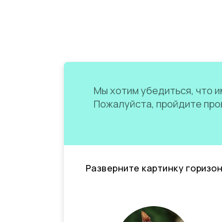
Мы хотим убедиться, что им
Пожалуйста, пройдите пров
Разверните картинку горизо