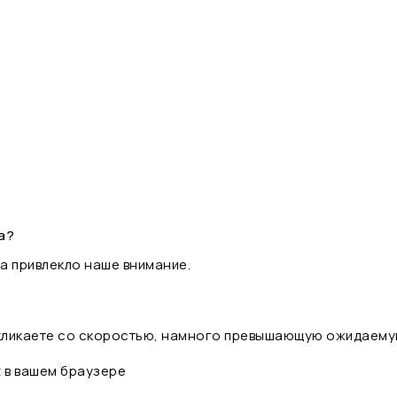
а?
а привлекло наше внимание.
 кликаете со скоростью, намного превышающую ожидаему
t в вашем браузере