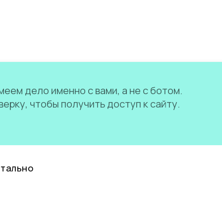
еем дело именно с вами, а не с ботом.
ерку, чтобы получить доступ к сайту.
нтально