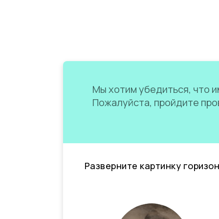
Мы хотим убедиться, что им
Пожалуйста, пройдите пров
Разверните картинку горизо