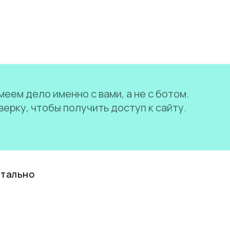
еем дело именно с вами, а не с ботом.
ерку, чтобы получить доступ к сайту.
нтально