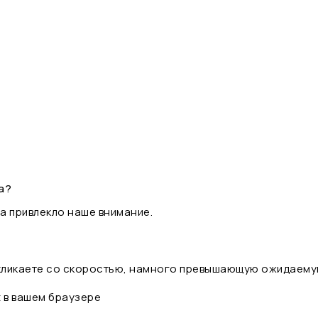
а?
а привлекло наше внимание.
 кликаете со скоростью, намного превышающую ожидаему
t в вашем браузере