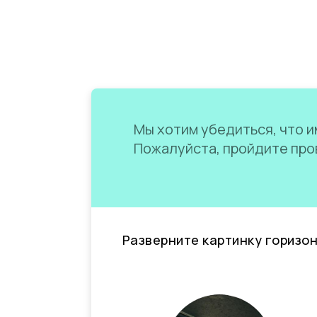
Мы хотим убедиться, что им
Пожалуйста, пройдите пров
Разверните картинку горизо