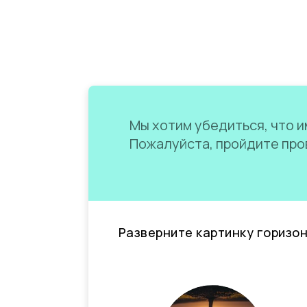
Мы хотим убедиться, что им
Пожалуйста, пройдите пров
Разверните картинку горизо