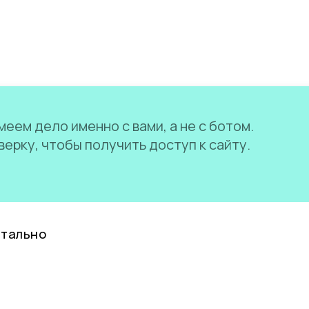
еем дело именно с вами, а не с ботом.
ерку, чтобы получить доступ к сайту.
нтально