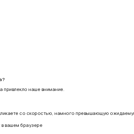
а?
а привлекло наше внимание.
 кликаете со скоростью, намного превышающую ожидаему
t в вашем браузере