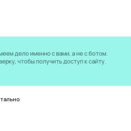
еем дело именно с вами, а не с ботом.
ерку, чтобы получить доступ к сайту.
нтально