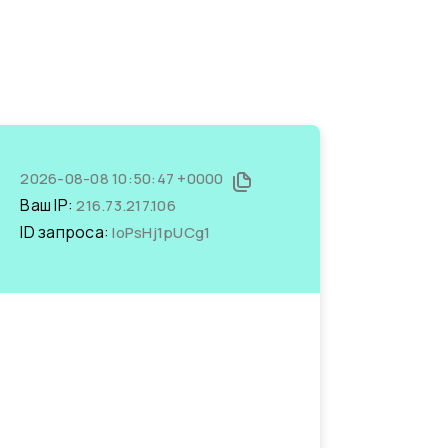
2026-08-08 10:50:47 +0000
Ваш IP:
216.73.217.106
ID запроса:
loPsHj1pUCg1