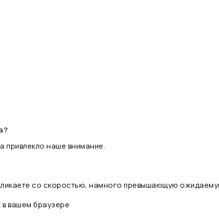
а?
а привлекло наше внимание.
 кликаете со скоростью, намного превышающую ожидаему
t в вашем браузере