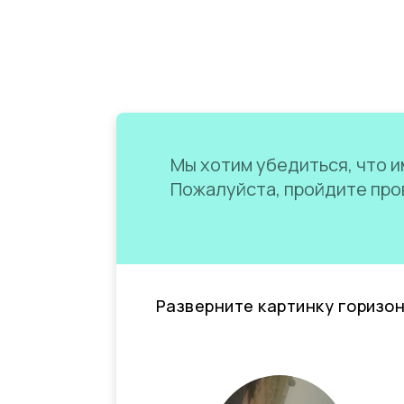
Мы хотим убедиться, что им
Пожалуйста, пройдите пров
Разверните картинку горизо