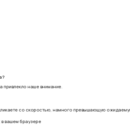
а?
а привлекло наше внимание.
 кликаете со скоростью, намного превышающую ожидаему
t в вашем браузере