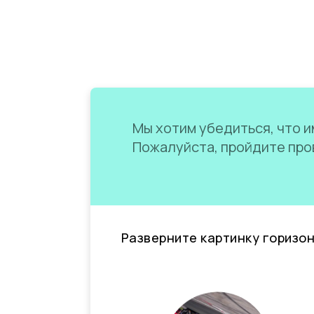
Мы хотим убедиться, что им
Пожалуйста, пройдите пров
Разверните картинку горизо