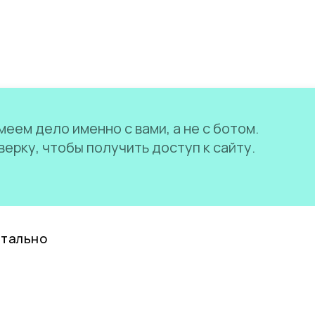
еем дело именно с вами, а не с ботом.
ерку, чтобы получить доступ к сайту.
нтально