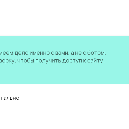
еем дело именно с вами, а не с ботом.
ерку, чтобы получить доступ к сайту.
нтально