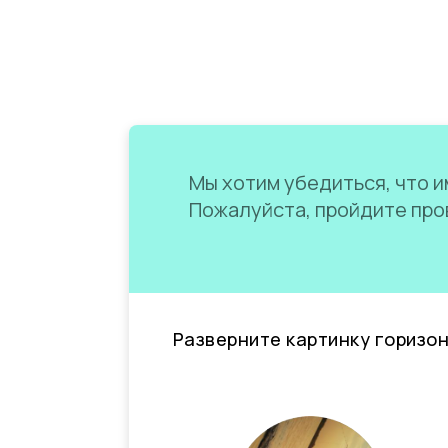
Мы хотим убедиться, что им
Пожалуйста, пройдите пров
Разверните картинку горизо