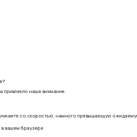
а?
а привлекло наше внимание.
 кликаете со скоростью, намного превышающую ожидаему
t в вашем браузере