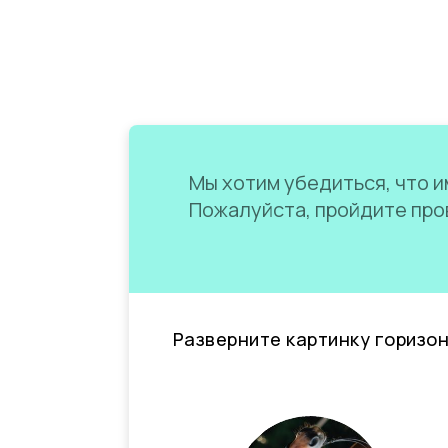
Мы хотим убедиться, что им
Пожалуйста, пройдите пров
Разверните картинку горизо