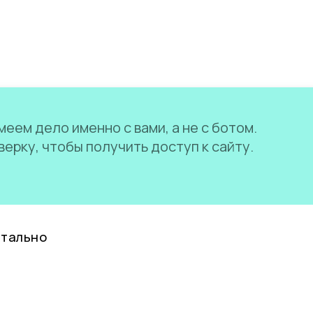
еем дело именно с вами, а не с ботом.
ерку, чтобы получить доступ к сайту.
нтально