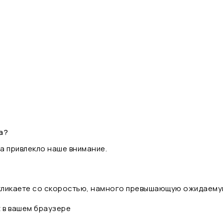
а?
а привлекло наше внимание.
 кликаете со скоростью, намного превышающую ожидаему
t в вашем браузере