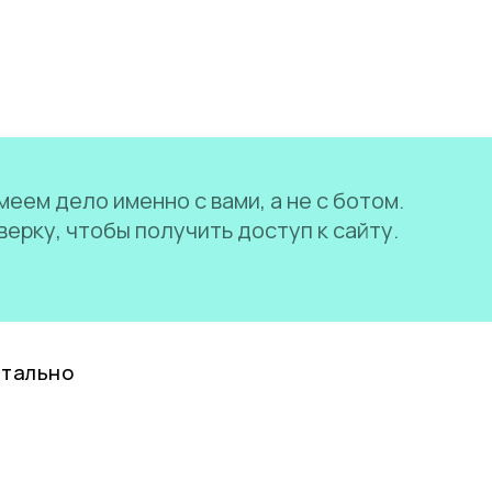
еем дело именно с вами, а не с ботом.
ерку, чтобы получить доступ к сайту.
нтально