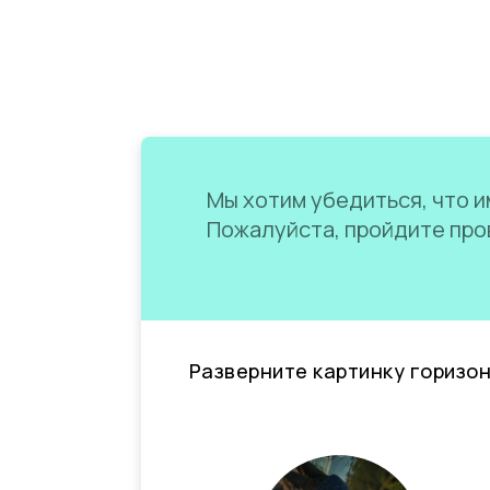
Мы хотим убедиться, что им
Пожалуйста, пройдите пров
Разверните картинку горизо