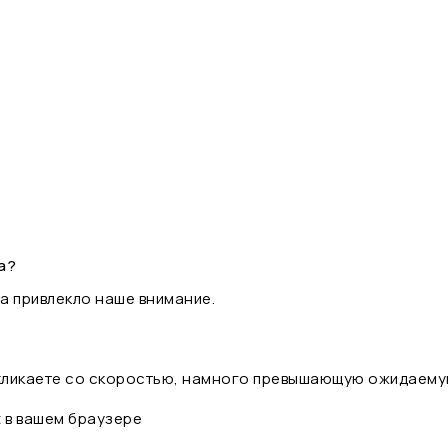
а?
а привлекло наше внимание.
 кликаете со скоростью, намного превышающую ожидаему
t в вашем браузере