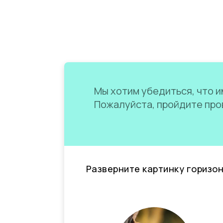
Мы хотим убедиться, что им
Пожалуйста, пройдите пров
Разверните картинку горизо