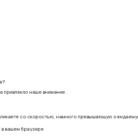
а?
а привлекло наше внимание.
 кликаете со скоростью, намного превышающую ожидаему
t в вашем браузере