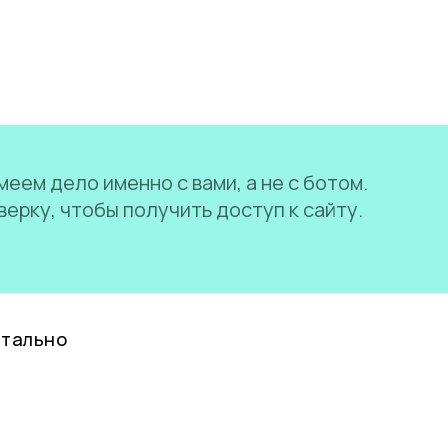
еем дело именно с вами, а не с ботом.
ерку, чтобы получить доступ к сайту.
нтально