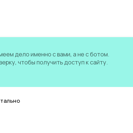
еем дело именно с вами, а не с ботом.
ерку, чтобы получить доступ к сайту.
нтально