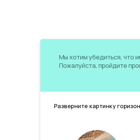
Мы хотим убедиться, что им
Пожалуйста, пройдите пров
Разверните картинку горизо