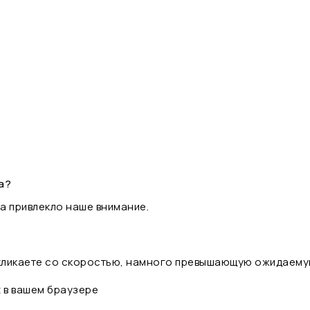
а?
а привлекло наше внимание.
 кликаете со скоростью, намного превышающую ожидаему
t в вашем браузере