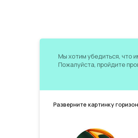
Мы хотим убедиться, что им
Пожалуйста, пройдите пров
Разверните картинку горизо