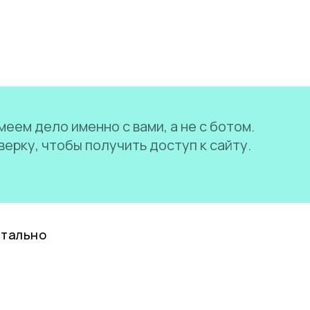
еем дело именно с вами, а не с ботом.
ерку, чтобы получить доступ к сайту.
нтально