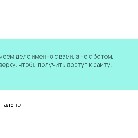
еем дело именно с вами, а не с ботом.
ерку, чтобы получить доступ к сайту.
нтально