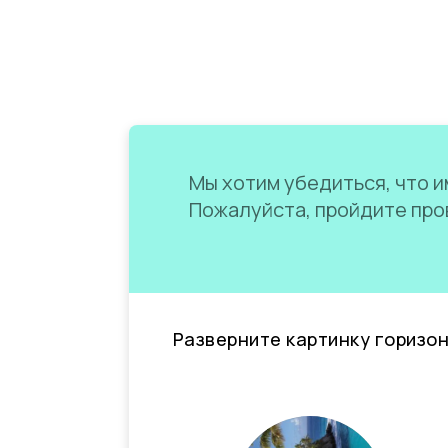
Мы хотим убедиться, что им
Пожалуйста, пройдите пров
Разверните картинку горизо