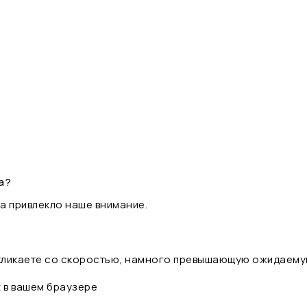
а?
а привлекло наше внимание.
 кликаете со скоростью, намного превышающую ожидаему
t в вашем браузере