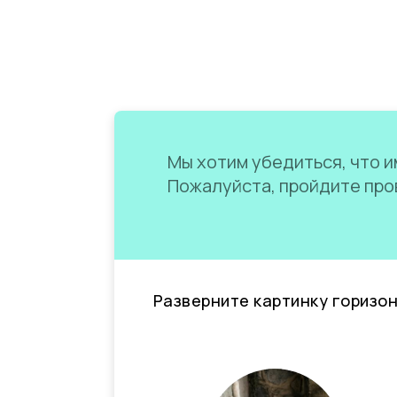
Мы хотим убедиться, что им
Пожалуйста, пройдите пров
Разверните картинку горизо