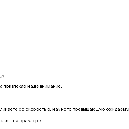
а?
а привлекло наше внимание.
 кликаете со скоростью, намного превышающую ожидаему
t в вашем браузере