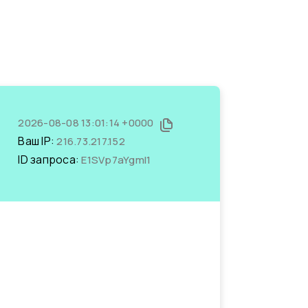
2026-08-08 13:01:14 +0000
Ваш IP:
216.73.217.152
ID запроса:
E1SVp7aYgmI1