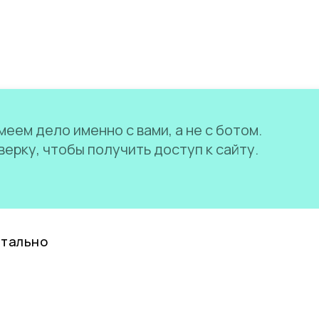
еем дело именно с вами, а не с ботом.
ерку, чтобы получить доступ к сайту.
нтально