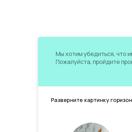
Мы хотим убедиться, что им
Пожалуйста, пройдите пров
Разверните картинку горизо