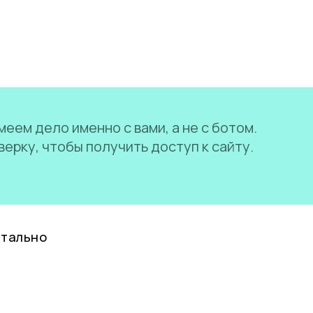
еем дело именно с вами, а не с ботом.
ерку, чтобы получить доступ к сайту.
нтально