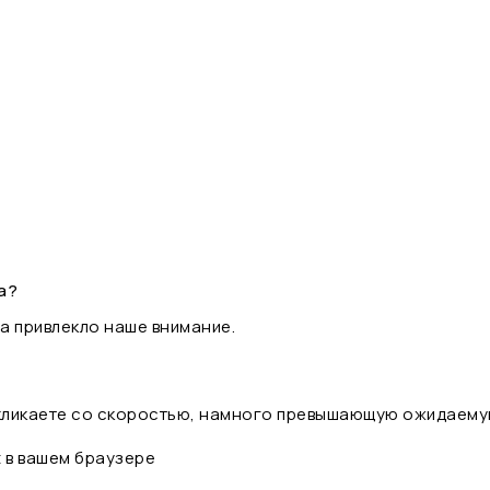
а?
а привлекло наше внимание.
 кликаете со скоростью, намного превышающую ожидаему
t в вашем браузере