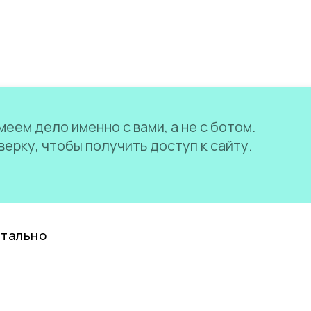
еем дело именно с вами, а не с ботом.
ерку, чтобы получить доступ к сайту.
нтально