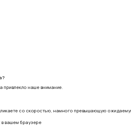
а?
а привлекло наше внимание.
 кликаете со скоростью, намного превышающую ожидаему
t в вашем браузере