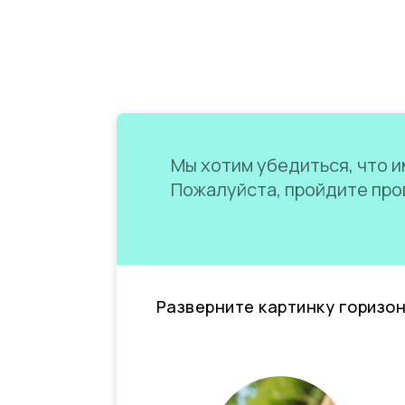
Мы хотим убедиться, что им
Пожалуйста, пройдите пров
Разверните картинку горизо