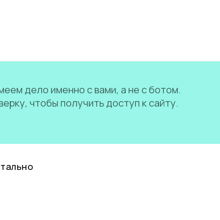
еем дело именно с вами, а не с ботом.
ерку, чтобы получить доступ к сайту.
нтально