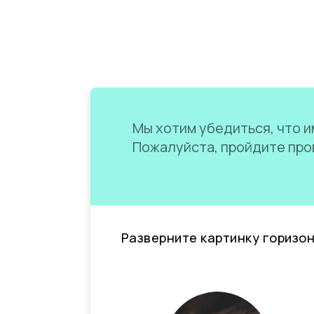
Мы хотим убедиться, что им
Пожалуйста, пройдите пров
Разверните картинку горизо