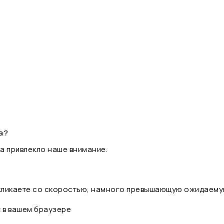
а?
а привлекло наше внимание.
 кликаете со скоростью, намного превышающую ожидаему
t в вашем браузере