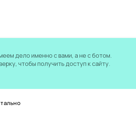
еем дело именно с вами, а не с ботом.
ерку, чтобы получить доступ к сайту.
нтально