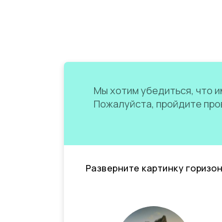
Мы хотим убедиться, что им
Пожалуйста, пройдите пров
Разверните картинку горизо