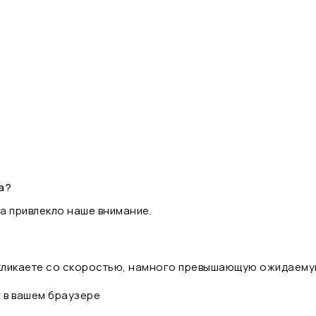
а?
а привлекло наше внимание.
 кликаете со скоростью, намного превышающую ожидаему
t в вашем браузере