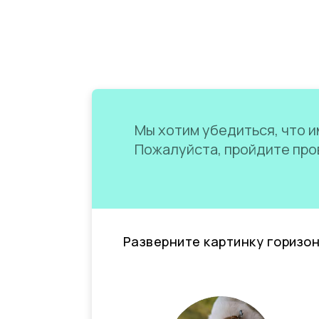
Мы хотим убедиться, что им
Пожалуйста, пройдите пров
Разверните картинку горизо