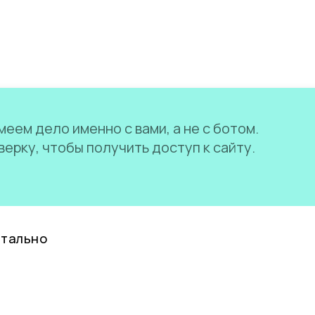
еем дело именно с вами, а не с ботом.
ерку, чтобы получить доступ к сайту.
нтально