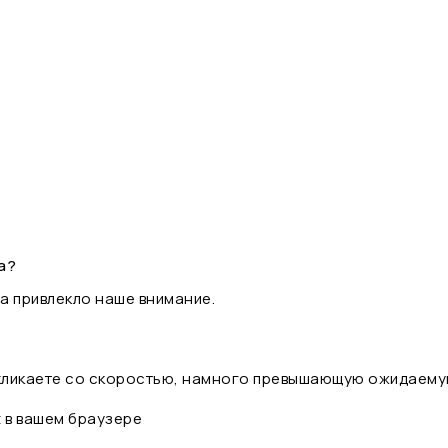
а?
а привлекло наше внимание.
 кликаете со скоростью, намного превышающую ожидаему
t в вашем браузере