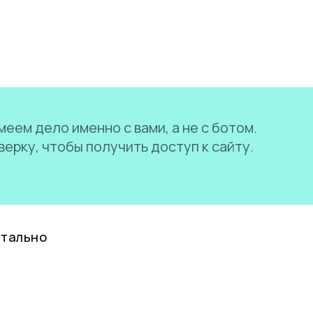
еем дело именно с вами, а не с ботом.
ерку, чтобы получить доступ к сайту.
нтально