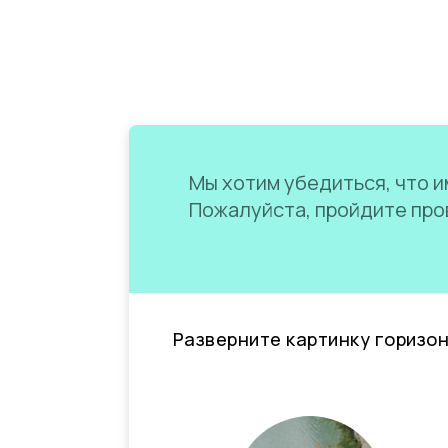
Мы хотим убедиться, что им
Пожалуйста, пройдите пров
Разверните картинку горизо