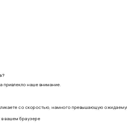
а?
а привлекло наше внимание.
 кликаете со скоростью, намного превышающую ожидаему
t в вашем браузере