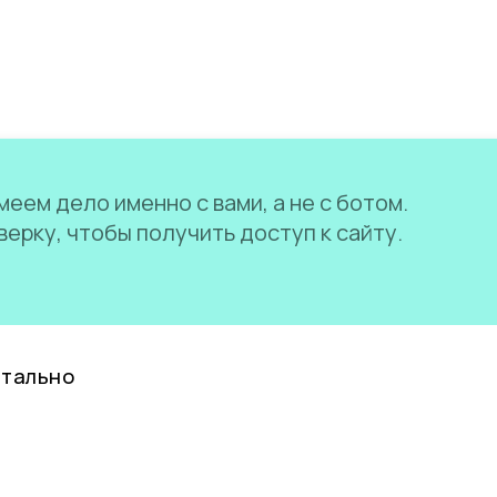
еем дело именно с вами, а не с ботом.
ерку, чтобы получить доступ к сайту.
нтально