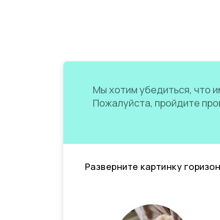
Мы хотим убедиться, что им
Пожалуйста, пройдите пров
Разверните картинку горизо