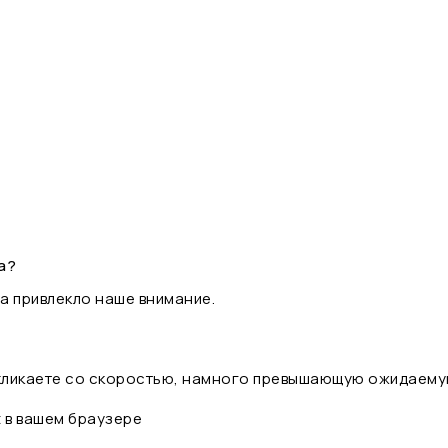
а?
а привлекло наше внимание.
 кликаете со скоростью, намного превышающую ожидаему
t в вашем браузере