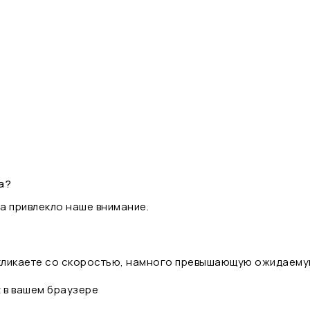
а?
а привлекло наше внимание.
 кликаете со скоростью, намного превышающую ожидаему
t в вашем браузере