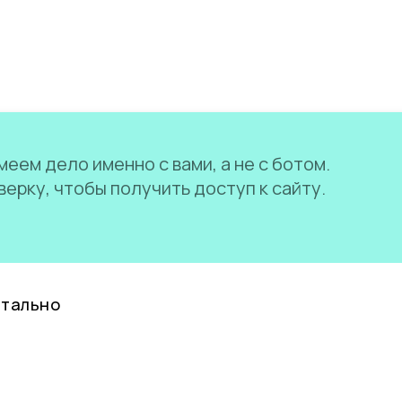
еем дело именно с вами, а не с ботом.
ерку, чтобы получить доступ к сайту.
нтально