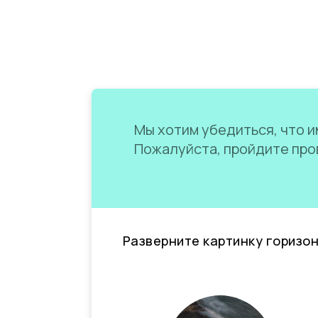
Мы хотим убедиться, что им
Пожалуйста, пройдите пров
Разверните картинку горизо