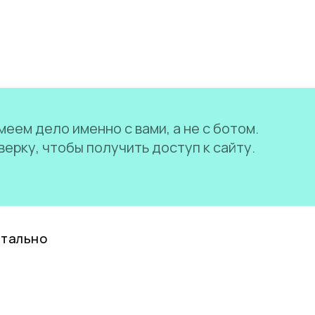
еем дело именно с вами, а не с ботом.
ерку, чтобы получить доступ к сайту.
нтально