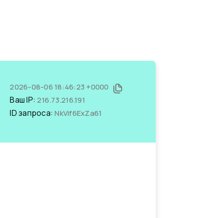
2026-08-06 18:46:23 +0000
Ваш IP:
216.73.216.191
ID запроса:
NkVif6ExZa61