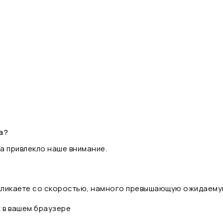
а?
а привлекло наше внимание.
 кликаете со скоростью, намного превышающую ожидаему
t в вашем браузере