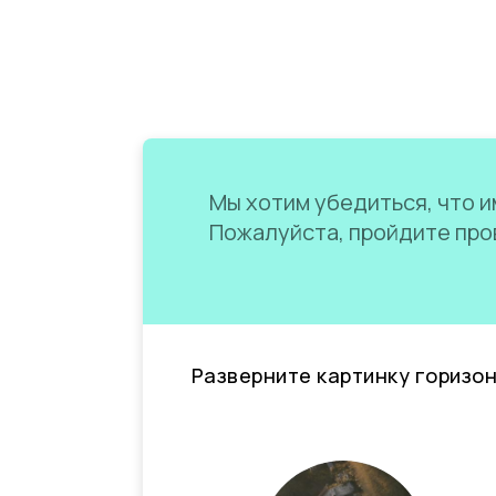
Мы хотим убедиться, что им
Пожалуйста, пройдите пров
Разверните картинку горизо