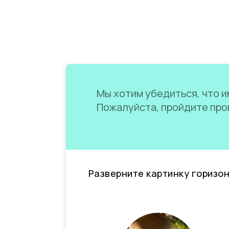
Мы хотим убедиться, что им
Пожалуйста, пройдите пров
Разверните картинку горизо