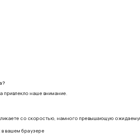
а?
а привлекло наше внимание.
 кликаете со скоростью, намного превышающую ожидаему
t в вашем браузере