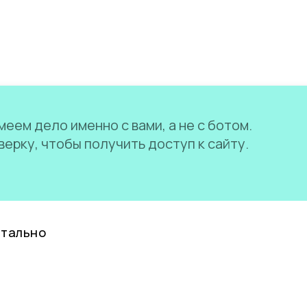
еем дело именно с вами, а не с ботом.
ерку, чтобы получить доступ к сайту.
нтально