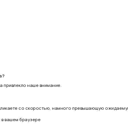
а?
а привлекло наше внимание.
 кликаете со скоростью, намного превышающую ожидаему
t в вашем браузере