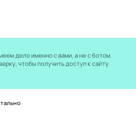
еем дело именно с вами, а не с ботом.
ерку, чтобы получить доступ к сайту.
нтально