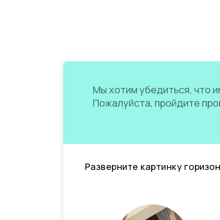
Мы хотим убедиться, что им
Пожалуйста, пройдите пров
Разверните картинку горизо