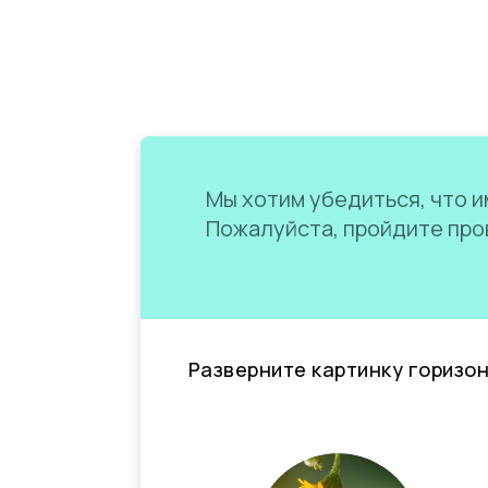
Мы хотим убедиться, что им
Пожалуйста, пройдите пров
Разверните картинку горизо