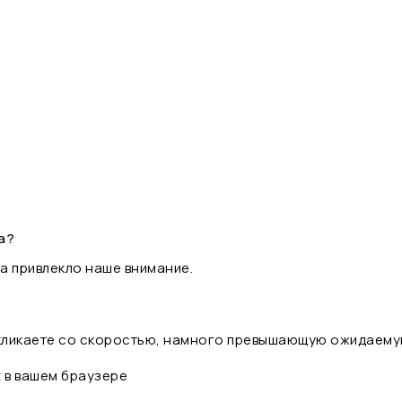
а?
а привлекло наше внимание.
 кликаете со скоростью, намного превышающую ожидаему
t в вашем браузере