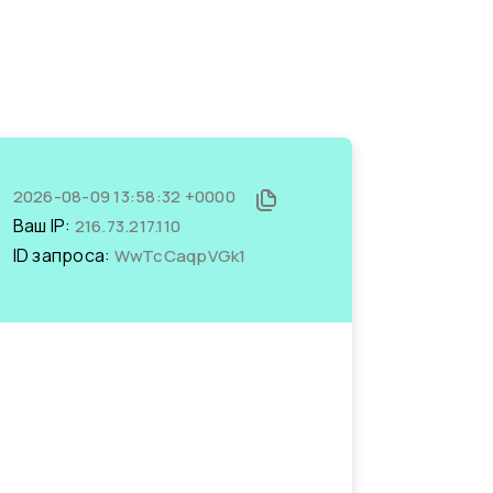
2026-08-09 13:58:32 +0000
Ваш IP:
216.73.217.110
ID запроса:
WwTcCaqpVGk1