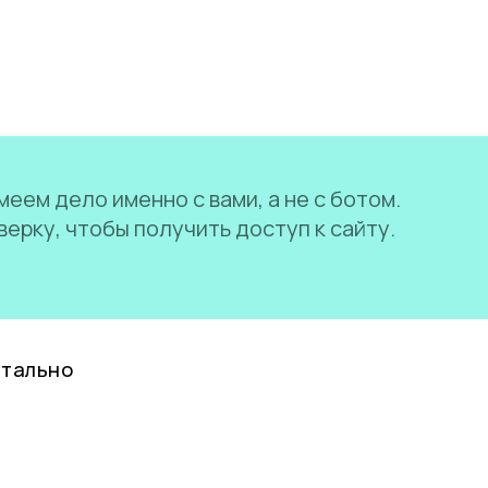
еем дело именно с вами, а не с ботом.
ерку, чтобы получить доступ к сайту.
нтально