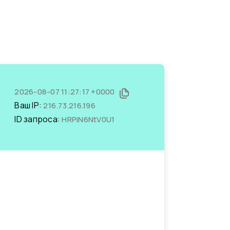
2026-08-07 11:27:17 +0000
Ваш IP:
216.73.216.196
ID запроса:
HRPiN6NtV0U1