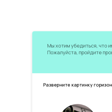
Мы хотим убедиться, что им
Пожалуйста, пройдите пров
Разверните картинку горизо