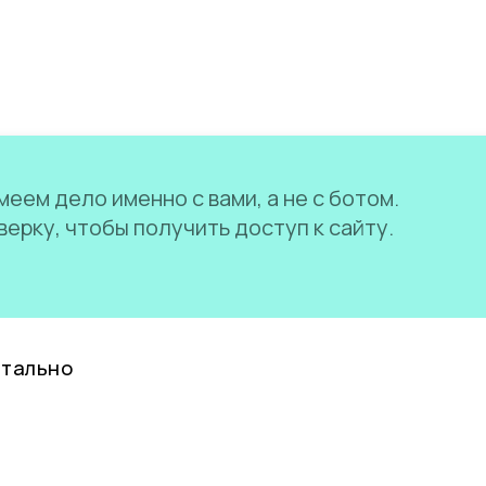
еем дело именно с вами, а не с ботом.
ерку, чтобы получить доступ к сайту.
нтально