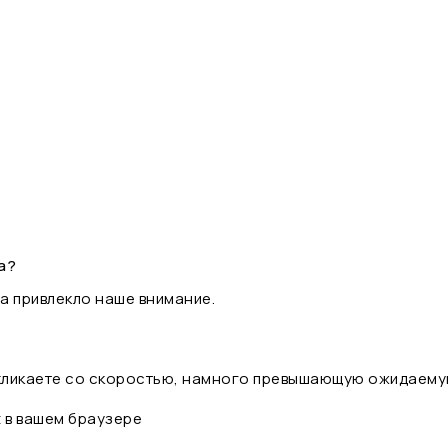
а?
а привлекло наше внимание.
 кликаете со скоростью, намного превышающую ожидаему
t в вашем браузере