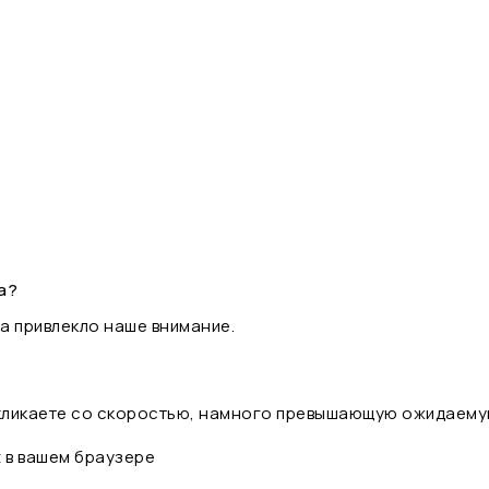
а?
а привлекло наше внимание.
 кликаете со скоростью, намного превышающую ожидаему
t в вашем браузере