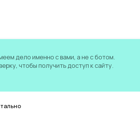
еем дело именно с вами, а не с ботом.
ерку, чтобы получить доступ к сайту.
нтально