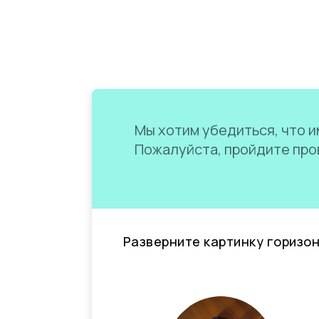
Мы хотим убедиться, что им
Пожалуйста, пройдите пров
Разверните картинку горизо