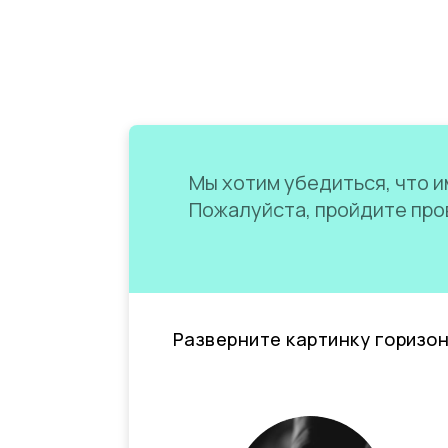
Мы хотим убедиться, что им
Пожалуйста, пройдите пров
Разверните картинку горизо