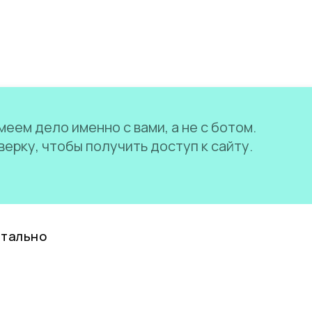
еем дело именно с вами, а не с ботом.
ерку, чтобы получить доступ к сайту.
нтально