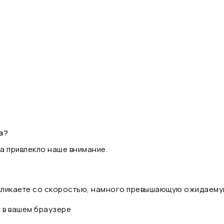
а?
а привлекло наше внимание.
 кликаете со скоростью, намного превышающую ожидаему
t в вашем браузере