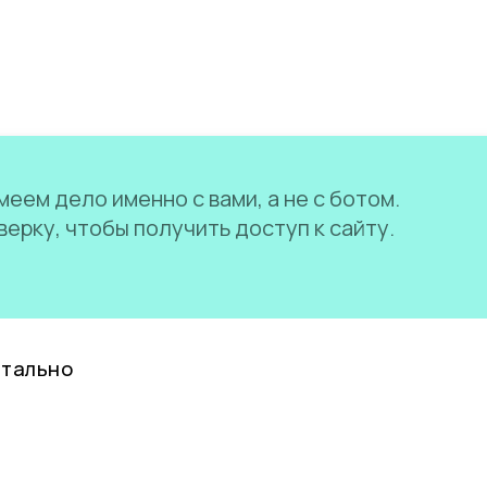
еем дело именно с вами, а не с ботом.
ерку, чтобы получить доступ к сайту.
нтально