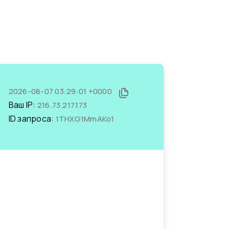
2026-08-07 03:29:01 +0000
Ваш IP:
216.73.217.173
ID запроса:
1THXG1MmAKo1