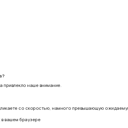
а?
а привлекло наше внимание.
 кликаете со скоростью, намного превышающую ожидаему
t в вашем браузере