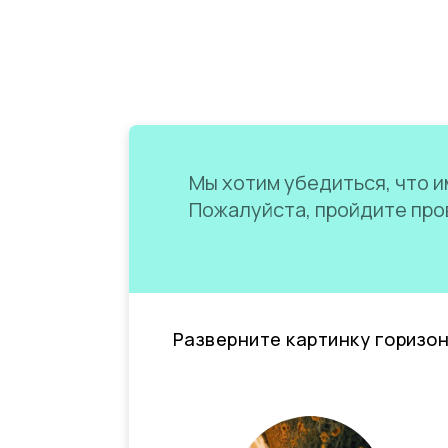
Мы хотим убедиться, что им
Пожалуйста, пройдите пров
Разверните картинку горизо