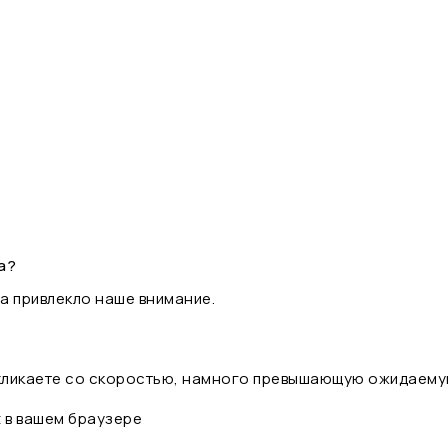
а?
а привлекло наше внимание.
 кликаете со скоростью, намного превышающую ожидаему
t в вашем браузере