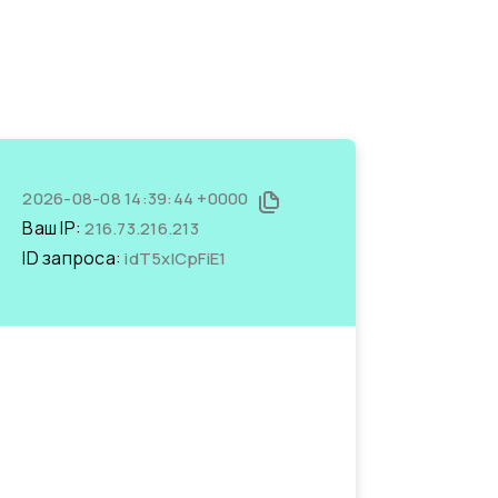
2026-08-08 14:39:44 +0000
Ваш IP:
216.73.216.213
ID запроса:
idT5xlCpFiE1