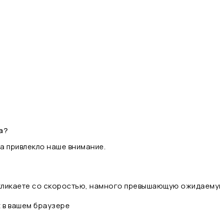
а?
а привлекло наше внимание.
 кликаете со скоростью, намного превышающую ожидаему
t в вашем браузере