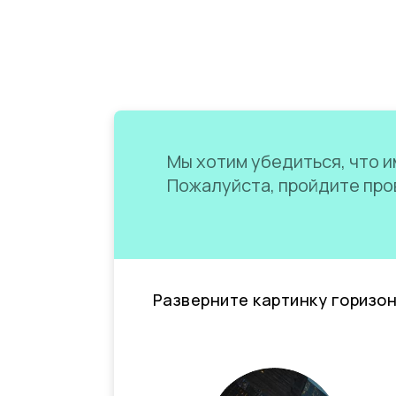
Мы хотим убедиться, что им
Пожалуйста, пройдите пров
Разверните картинку горизо