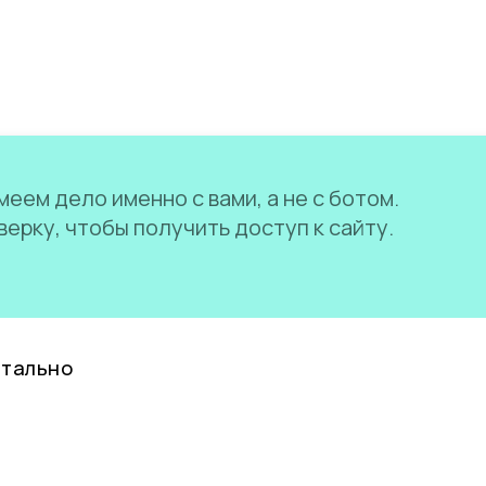
еем дело именно с вами, а не с ботом.
ерку, чтобы получить доступ к сайту.
нтально