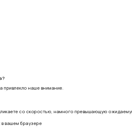
а?
а привлекло наше внимание.
 кликаете со скоростью, намного превышающую ожидаему
t в вашем браузере