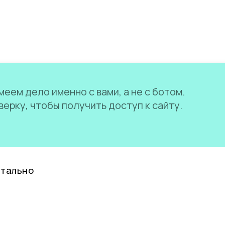
еем дело именно с вами, а не с ботом.
ерку, чтобы получить доступ к сайту.
нтально