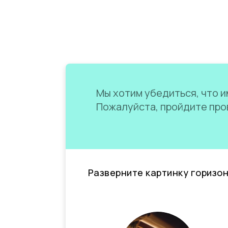
Мы хотим убедиться, что им
Пожалуйста, пройдите пров
Разверните картинку горизо