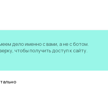
еем дело именно с вами, а не с ботом.
ерку, чтобы получить доступ к сайту.
нтально