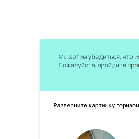
Мы хотим убедиться, что им
Пожалуйста, пройдите пров
Разверните картинку горизо