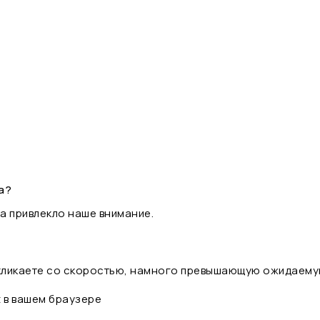
а?
а привлекло наше внимание.
 кликаете со скоростью, намного превышающую ожидаему
t в вашем браузере